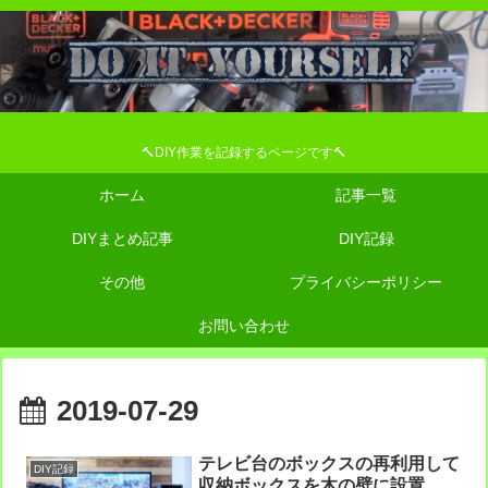
🔨DIY作業を記録するページです🔨
ホーム
記事一覧
DIYまとめ記事
DIY記録
その他
プライバシーポリシー
お問い合わせ
2019-07-29
テレビ台のボックスの再利用して
DIY記録
収納ボックスを木の壁に設置