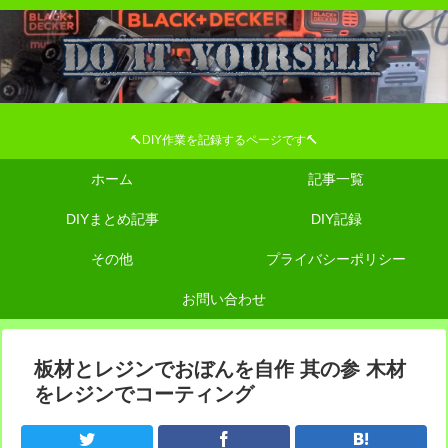
🔨DIY作業を記録するページです🔨
ホーム
記事一覧
DIYまとめ記事
DIY記録
その他
プライバシーポリシー
お問い合わせ
板材とレジンでおぼんを自作 其の参 木材
をレジンでコーティング