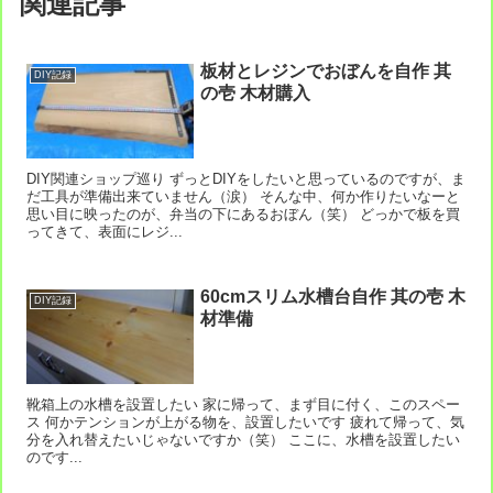
関連記事
板材とレジンでおぼんを自作 其
DIY記録
の壱 木材購入
DIY関連ショップ巡り ずっとDIYをしたいと思っているのですが、ま
だ工具が準備出来ていません（涙） そんな中、何か作りたいなーと
思い目に映ったのが、弁当の下にあるおぼん（笑） どっかで板を買
ってきて、表面にレジ...
60cmスリム水槽台自作 其の壱 木
DIY記録
材準備
靴箱上の水槽を設置したい 家に帰って、まず目に付く、このスペー
ス 何かテンションが上がる物を、設置したいです 疲れて帰って、気
分を入れ替えたいじゃないですか（笑） ここに、水槽を設置したい
のです...