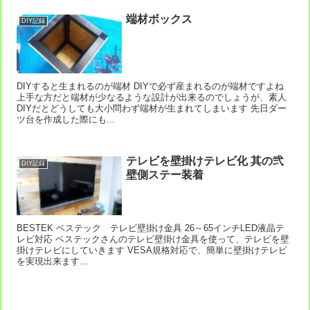
端材ボックス
DIY記録
DIYすると生まれるのが端材 DIYで必ず産まれるのが端材ですよね
上手な方だと端材が少なるような設計が出来るのでしょうが、素人
DIYだとどうしても大小問わず端材が生まれてしまいます 先日ダー
ツ台を作成した際にも...
テレビを壁掛けテレビ化 其の弐
DIY記録
壁側ステー装着
BESTEK ベステック テレビ壁掛け金具 26～65インチLED液晶テ
レビ対応 ベステックさんのテレビ壁掛け金具を使って、テレビを壁
掛けテレビにしていきます VESA規格対応で、簡単に壁掛けテレビ
を実現出来ます...