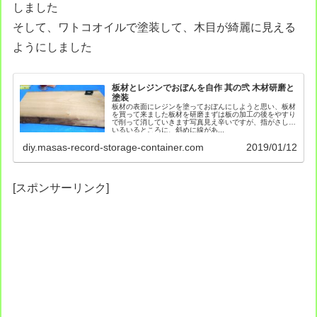
しました
そして、ワトコオイルで塗装して、木目が綺麗に見える
ようにしました
板材とレジンでおぼんを自作 其の弐 木材研磨と
塗装
板材の表面にレジンを塗っておぼんにしようと思い、板材
を買って来ました板材を研磨まずは板の加工の後をやすり
で削って消していきます写真見え辛いですが、指がさして
いるいるところに、斜めに線があ...
diy.masas-record-storage-container.com
2019/01/12
[スポンサーリンク]